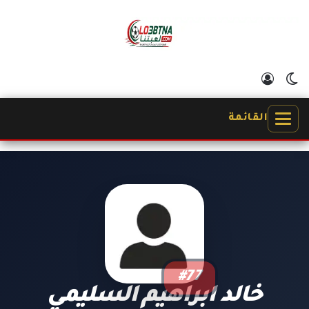
الوضع المظلم
تسجيل الدخول
القائمة
#77
خالد ابراهيم السليمي