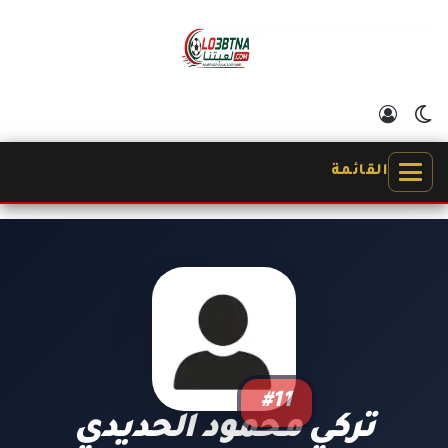
الوضع المظلم
تسجيل الدخول
القائمة
#11
تركي محمود الحديدي