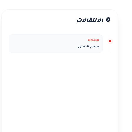
🔄 الانتقالات
2026/2025
صحم ⬅️ صور