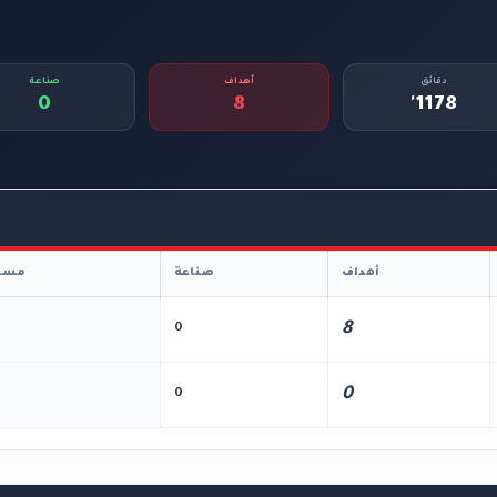
دقائق
أهداف
صناعة
0
8
1178'
أهداف
صناعة
مسا
8
0
0
0