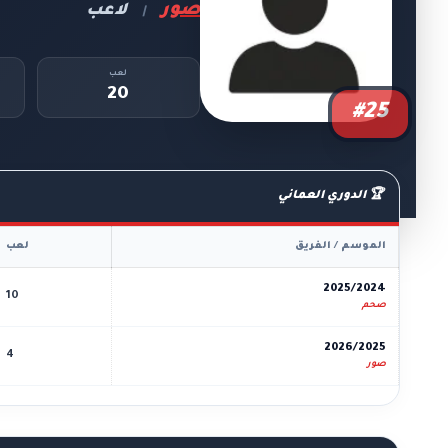
صور
لاعب
|
لعب
20
#25
🏆 الدوري العماني
الموسم / الفريق
لعب
2025/2024
10
صحم
2026/2025
4
صور