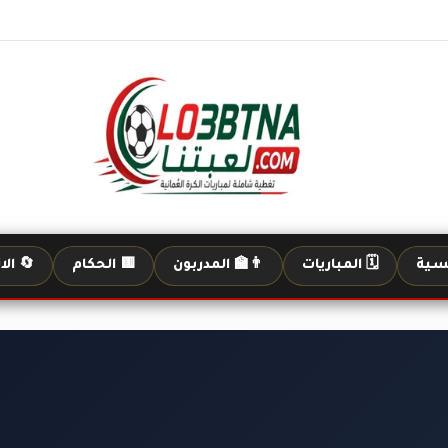
يسية
🗓️ المباريات
👨‍🏫 المدربون
🟨 الحكام
🔄 الا