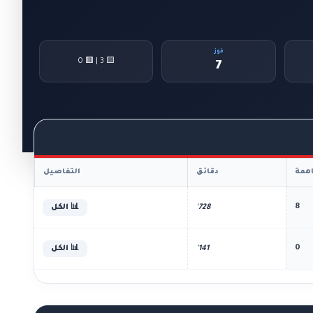
فوز
🟨 3 | 🟥 0
7
همة
دقائق
التفاصيل
8
728'
📊 الكل
0
141'
📊 الكل