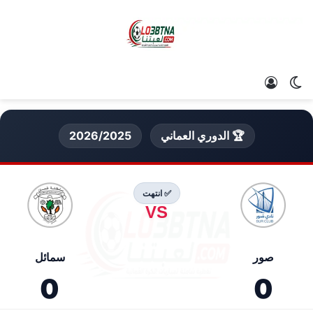
الوضع المظلم
تسجيل الدخول
🏆 الدوري العماني
2026/2025
✅ انتهت
VS
صور
سمائل
0
0