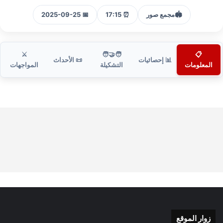
🏟️
مجمع صور
⏰ 17:15
📅 2025-09-25
⚔️
🧑‍🤝‍🧑
📋
📊 إحصائيات
📜 الأحداث
المعلومات
التشكيلة
المواجهات
زوار الموقع