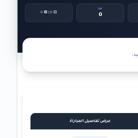
فوز
🟨 0 | 🟥 0
0
ب.
عرض تفاصيل المباراة