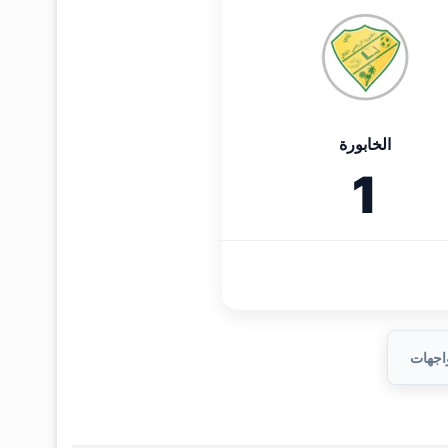
الخابورة
1
واجهات