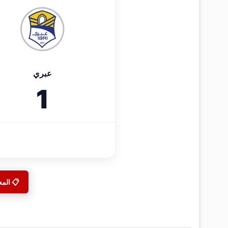
عبري
1
📋 الم