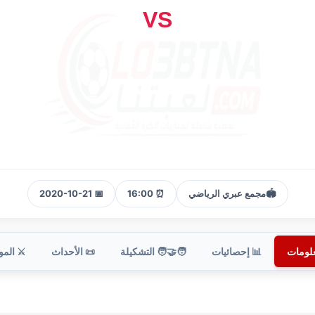
VS
🏟️
مجمع عبري الرياضي
⏰ 16:00
📅 2020-10-21
علومات
📊 إحصائيات
🧑‍🤝‍🧑 التشكيلة
📜 الأحداث
⚔️ الم