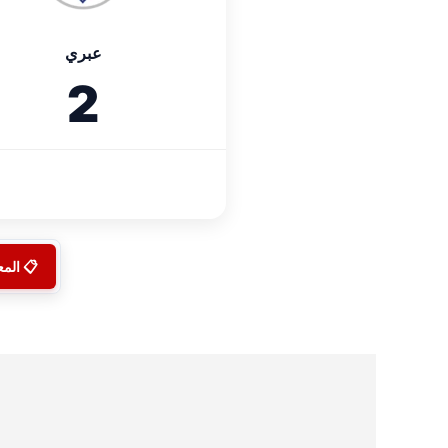
عبري
2
📋 الم