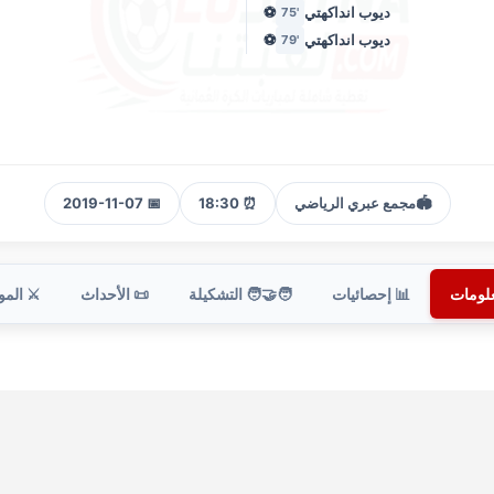
ديوب انداكهتي
⚽
'75
ديوب انداكهتي
⚽
'79
🏟️
مجمع عبري الرياضي
⏰ 18:30
📅 2019-11-07
علومات
📊 إحصائيات
🧑‍🤝‍🧑 التشكيلة
📜 الأحداث
⚔️ الم