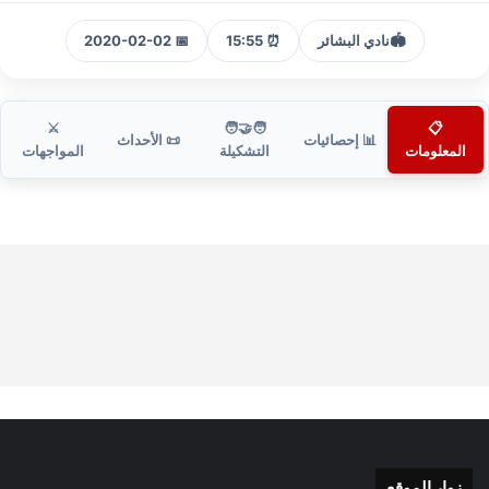
🏟️
نادي البشائر
⏰ 15:55
📅 2020-02-02
⚔️
🧑‍🤝‍🧑
📋
📊 إحصائيات
📜 الأحداث
المعلومات
التشكيلة
المواجهات
زوار الموقع