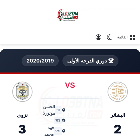
الوضع المظلم
تسجيل الدخول
القائمة
🏆 دوري الدرجة الأولى
2020/2019
VS
الحسن
⚽
11'
موتورلا
البشائر
نزوى
⚽
63'
3
2
فهد
⚽
79'
محمد