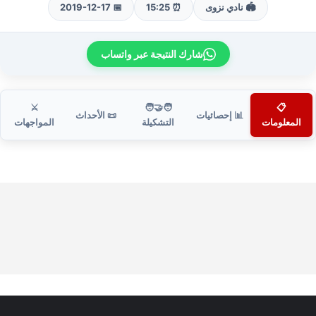
🏟️ نادي نزوى
⏰ 15:25
📅 2019-12-17
شارك النتيجة عبر واتساب
⚔️
🧑‍🤝‍🧑
📋
📊 إحصائيات
📜 الأحداث
المعلومات
التشكيلة
المواجهات