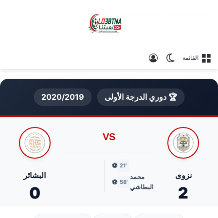
الوضع المظلم
تسجيل الدخول
القائمة
🏆 دوري الدرجة الأولى
2020/2019
VS
⚽
'21
نزوى
البشائر
محمد
⚽
'58
البطاشي
0
2