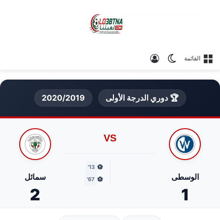
الوضع المظلم
تسجيل الدخول
القائمة
🏆 دوري الدرجة الأولى
2020/2019
VS
⚽
13'
الوسطى
سمائل
⚽
67'
2
1