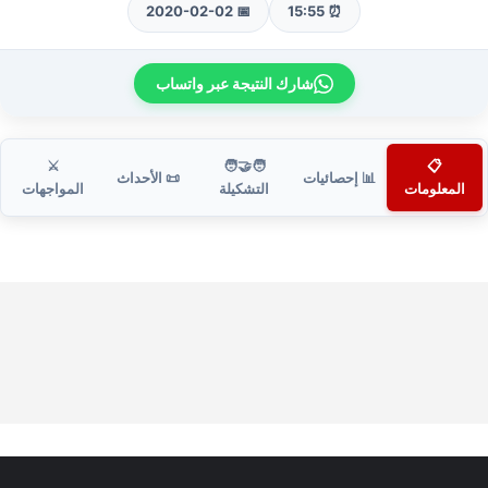
📅 2020-02-02
⏰ 15:55
شارك النتيجة عبر واتساب
⚔️
🧑‍🤝‍🧑
📋
📊 إحصائيات
📜 الأحداث
المعلومات
التشكيلة
المواجهات