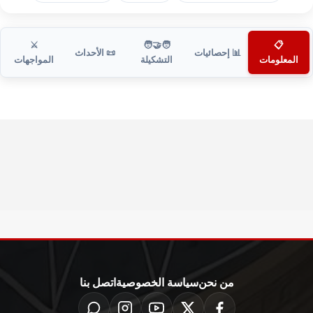
⚔️
🧑‍🤝‍🧑
📋
📊 إحصائيات
📜 الأحداث
المعلومات
التشكيلة
المواجهات
من نحن
سياسة الخصوصية
اتصل بنا