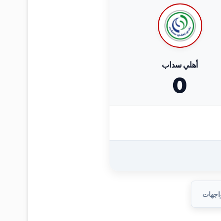
أهلي سداب
0
واجهات