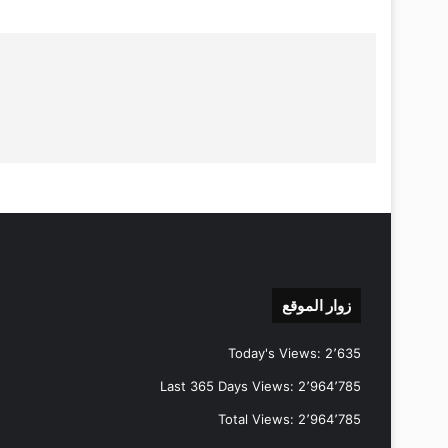
زوار الموقع
Today's Views:
2٬635
Last 365 Days Views:
2٬964٬785
Total Views:
2٬964٬785