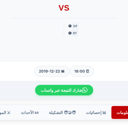
VS
⚽
'34
⚽
'61
📅 2019-12-22
⏰ 18:00
شارك النتيجة عبر واتساب
علومات
📊 إحصائيات
🧑‍🤝‍🧑 التشكيلة
📜 الأحداث
⚔️ الم