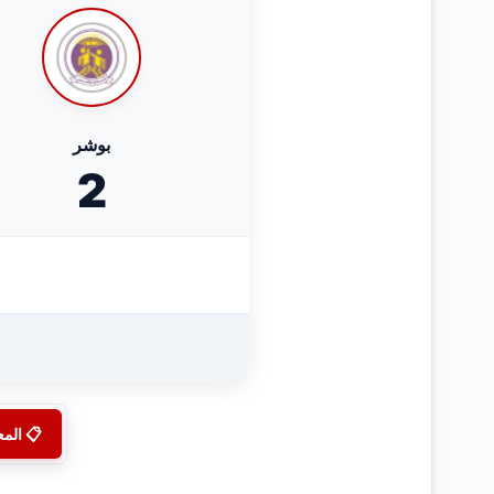
بوشر
2
📋 الم