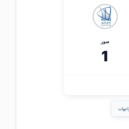
صور
1
واجهات