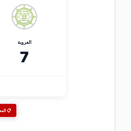
العروبة
7
📋 الم