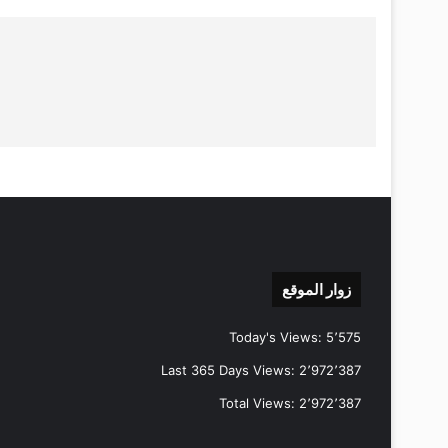
زوار الموقع
Today's Views:
5٬575
Last 365 Days Views:
2٬972٬387
Total Views:
2٬972٬387