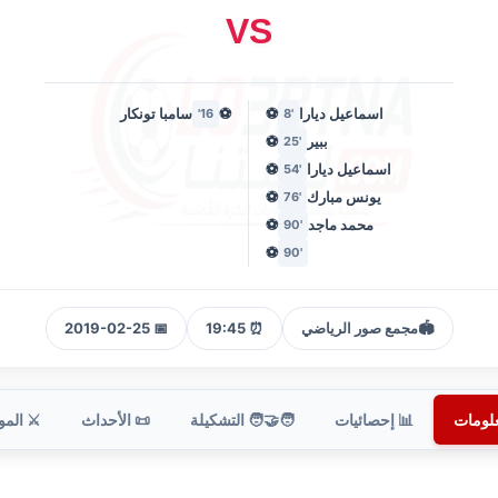
VS
اسماعيل ديارا
⚽
⚽
سامبا تونكار
16'
'8
ببير
⚽
'25
اسماعيل ديارا
⚽
'54
يونس مبارك
⚽
'76
محمد ماجد
⚽
'90
⚽
'90
🏟️
مجمع صور الرياضي
⏰ 19:45
📅 2019-02-25
علومات
📊 إحصائيات
🧑‍🤝‍🧑 التشكيلة
📜 الأحداث
⚔️ الم