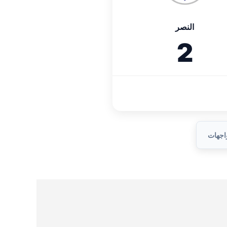
النصر
2
واجهات