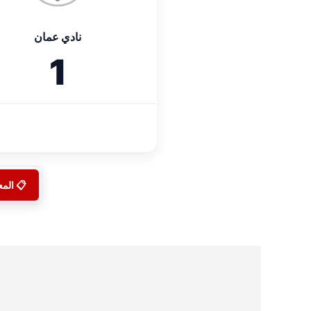
نادي عمان
1
📋 الم