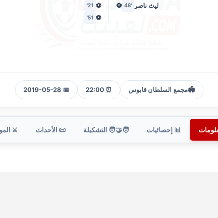
ليث ناصر
⚽
⚽
21'
'48
⚽
51'
🏟️
مجمع السلطان قابوس
⏰ 22:00
📅 2019-05-28
علومات
📊 إحصائيات
🧑‍🤝‍🧑 التشكيلة
📜 الأحداث
⚔️ الم