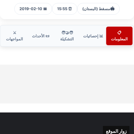
🏟️
مسقط (البستان)
⏰ 15:55
📅 2019-02-10
⚔️
🧑‍🤝‍🧑
📋
📊 إحصائيات
📜 الأحداث
المعلومات
التشكيلة
المواجهات
زوار الموقع