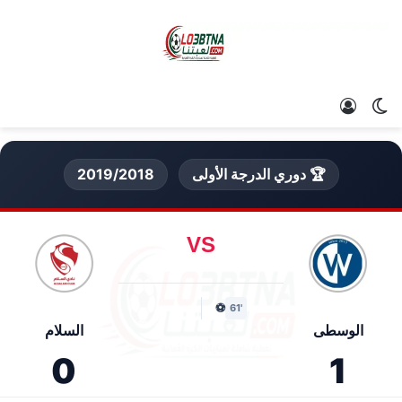
الوضع المظلم
تسجيل الدخول
🏆 دوري الدرجة الأولى
2019/2018
VS
⚽
'61
الوسطى
السلام
0
1