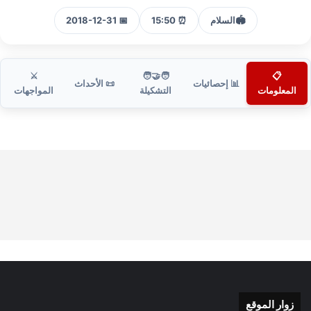
🏟️
السلام
⏰ 15:50
📅 2018-12-31
⚔️
🧑‍🤝‍🧑
📋
📊 إحصائيات
📜 الأحداث
المعلومات
التشكيلة
المواجهات
زوار الموقع