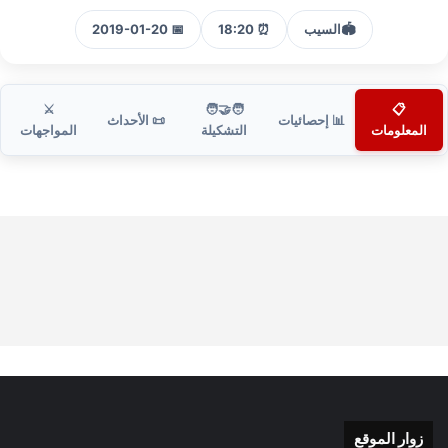
🏟️
السيب
⏰ 18:20
📅 2019-01-20
⚔️
🧑‍🤝‍🧑
📋
📊 إحصائيات
📜 الأحداث
المعلومات
التشكيلة
المواجهات
زوار الموقع