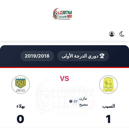
الوضع المظلم
تسجيل الدخول
🏆 دوري الدرجة الأولى
2019/2018
VS
مازن
⚽
'61
مصبح
السيب
بهلاء
0
1