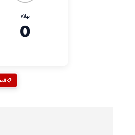
بهلاء
0
📋 الم