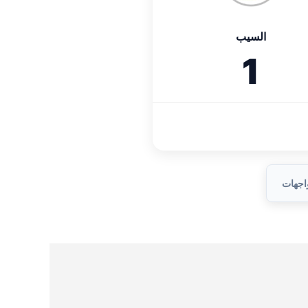
السيب
1
واجهات