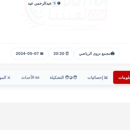
⚽
عبدالرحمن عيد
5'
🏟️
مجمع نزوى الرياضي
⏰ 20:20
📅 2024-05-07
علومات
📊 إحصائيات
🧑‍🤝‍🧑 التشكيلة
📜 الأحداث
⚔️ الم