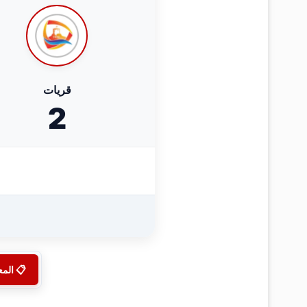
قريات
2
📋 الم