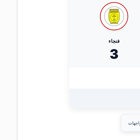
فنجاء
3
واجهات