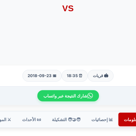
VS
🏟️ قريات
⏰ 18:35
📅 2018-09-23
شارك النتيجة عبر واتساب
علومات
📊 إحصائيات
🧑‍🤝‍🧑 التشكيلة
📜 الأحداث
⚔️ الم