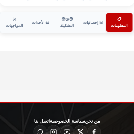
⚔️
🧑‍🤝‍🧑
📋
📊 إحصائيات
📜 الأحداث
المعلومات
التشكيلة
المواجهات
من نحن
سياسة الخصوصية
اتصل بنا