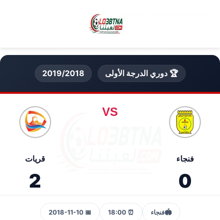
🏆 دوري الدرجة الأولى
2019/2018
VS
فنجاء
قريات
2
0
🏟️
فنجاء
⏰ 18:00
📅 2018-11-10