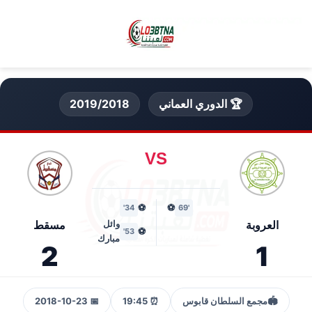
🏆 الدوري العماني
2019/2018
VS
⚽
⚽
34'
'69
العروبة
وائل
مسقط
⚽
53'
مبارك
2
1
🏟️
مجمع السلطان قابوس
⏰ 19:45
📅 2018-10-23