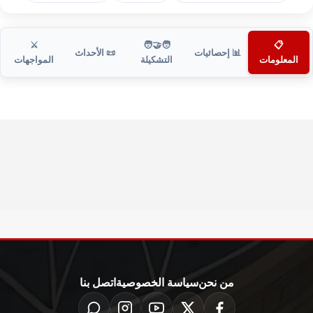
⚔️
🧑‍🤝‍🧑
📋
📊 إحصائيات
📜 الأحداث
المعلومات
التشكيلة
المواجهات
من نحن
سياسة الخصوصية
اتصل بنا