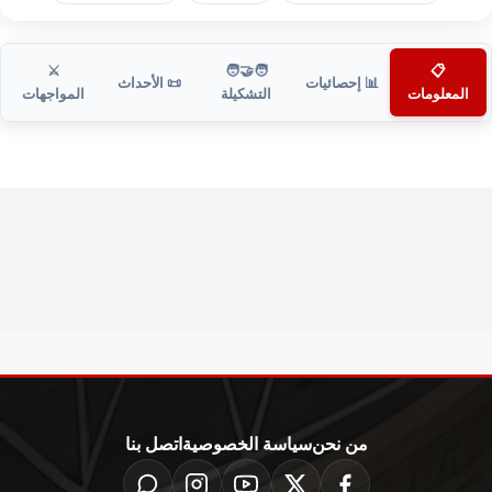
⚔️
🧑‍🤝‍🧑
📋
📊 إحصائيات
📜 الأحداث
المعلومات
التشكيلة
المواجهات
من نحن
سياسة الخصوصية
اتصل بنا