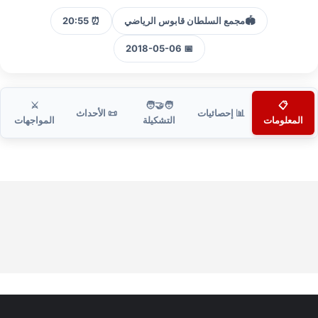
🏟️
مجمع السلطان قابوس الرياضي
⏰ 20:55
📅 2018-05-06
⚔️
🧑‍🤝‍🧑
📋
📊 إحصائيات
📜 الأحداث
المعلومات
التشكيلة
المواجهات