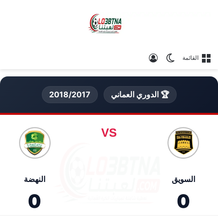
الوضع المظلم
تسجيل الدخول
القائمة
🏆 الدوري العماني
2018/2017
VS
السويق
النهضة
0
0