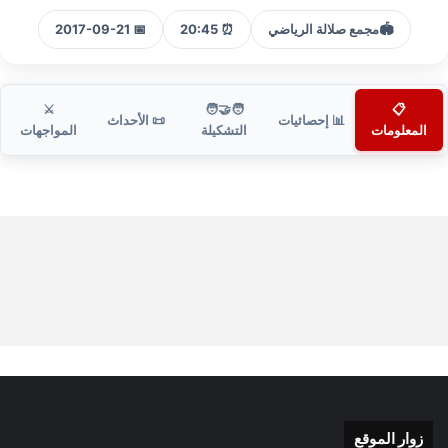
🏟️
مجمع صلالة الرياضي
⏰ 20:45
📅 2017-09-21
⚔️
🧑‍🤝‍🧑
📋
📊 إحصائيات
📜 الأحداث
المعلومات
التشكيلة
المواجهات
زوار الموقع