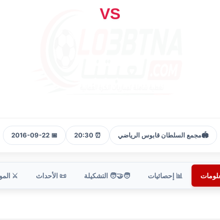
VS
🏟️
مجمع السلطان قابوس الرياضي
⏰ 20:30
📅 2016-09-22
علومات
📊 إحصائيات
🧑‍🤝‍🧑 التشكيلة
📜 الأحداث
⚔️ الم