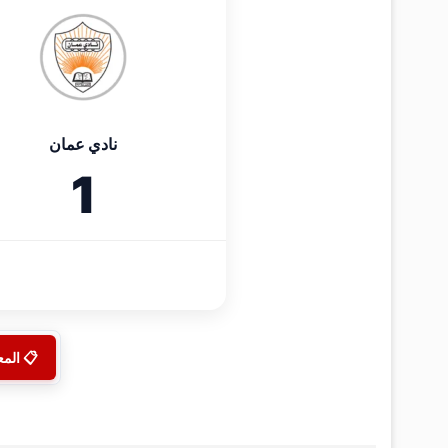
نادي عمان
1
📋 الم