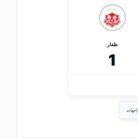
ظفار
1
واجهات