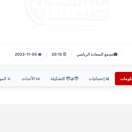
🏟️
مجمع السعادة الرياضي
⏰ 20:15
📅 2023-11-05
علومات
📊 إحصائيات
🧑‍🤝‍🧑 التشكيلة
📜 الأحداث
⚔️ الم