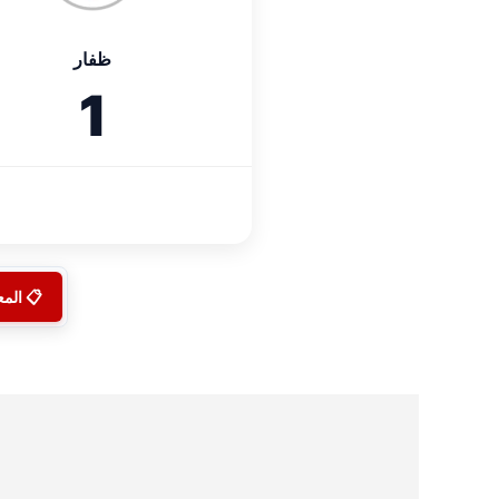
ظفار
1
📋 الم