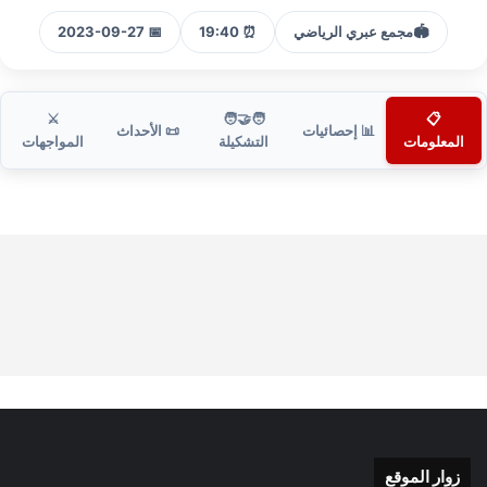
🏟️
مجمع عبري الرياضي
⏰ 19:40
📅 2023-09-27
⚔️
🧑‍🤝‍🧑
📋
📊 إحصائيات
📜 الأحداث
المعلومات
التشكيلة
المواجهات
زوار الموقع