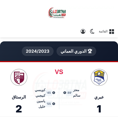
الوضع المظلم
تسجيل الدخول
القائمة
🏆 الدوري العماني
2024/2023
VS
معتز
كويسي
⚽
⚽
45'
'89
سالم
كبيجبي
عبري
الرستاق
ياسين
⚽
55'
2
1
خليل