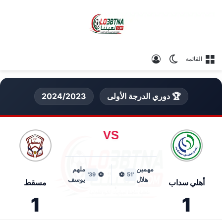
الوضع المظلم
تسجيل الدخول
القائمة
🏆 دوري الدرجة الأولى
2024/2023
VS
مهمين
ملهم
⚽
⚽
39'
'51
هلال
يوسف
أهلي سداب
مسقط
1
1