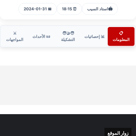
🏟️
استاد السيب
⏰ 18:15
📅 2024-01-31
⚔️
🧑‍🤝‍🧑
📋
📊 إحصائيات
📜 الأحداث
المعلومات
التشكيلة
المواجهات
زوار الموقع