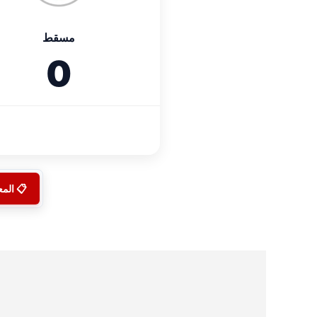
مسقط
0
📋 الم