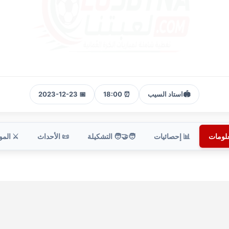
🏟️
استاد السيب
⏰ 18:00
📅 2023-12-23
علومات
📊 إحصائيات
🧑‍🤝‍🧑 التشكيلة
📜 الأحداث
⚔️ الم