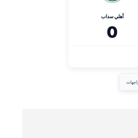
أهلي سداب
0
واجهات