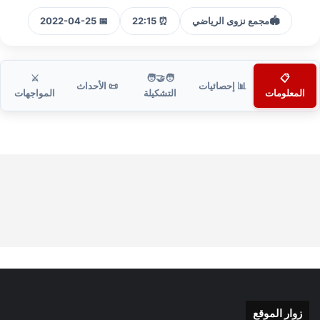
🏟️
مجمع نزوى الرياضي
⏰ 22:15
📅 2022-04-25
⚔️
🧑‍🤝‍🧑
📋
📊 إحصائيات
📜 الأحداث
المعلومات
التشكيلة
المواجهات
زوار الموقع