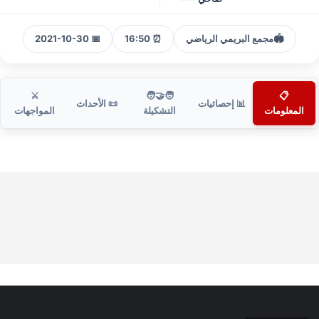
🏟️
مجمع البريمي الرياضي
⏰ 16:50
📅 2021-10-30
⚔️
🧑‍🤝‍🧑
📋
📊 إحصائيات
📜 الأحداث
المعلومات
التشكيلة
المواجهات