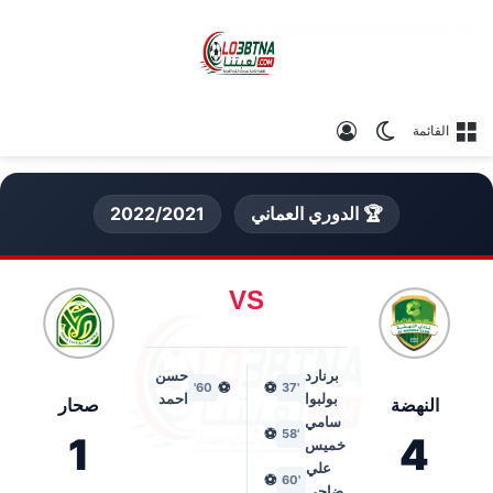
الوضع المظلم
تسجيل الدخول
القائمة
🏆 الدوري العماني
2022/2021
VS
برنارد
حسن
⚽
⚽
60'
'37
بولبوا
احمد
النهضة
صحار
سامي
⚽
'58
1
4
خميس
علي
⚽
'60
ضاحي