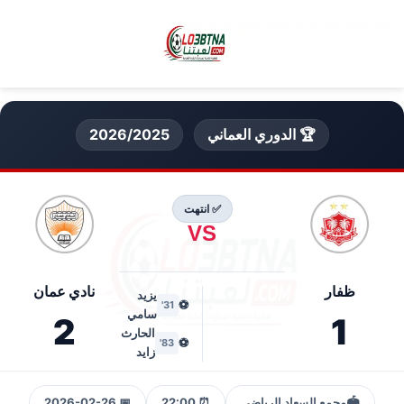
🏆 الدوري العماني
2026/2025
✅ انتهت
VS
ظفار
نادي عمان
يزيد
⚽
31'
سامي
2
1
الحارث
⚽
83'
زايد
🏟️
مجمع السعاد الرياضي
⏰ 22:00
📅 2026-02-26