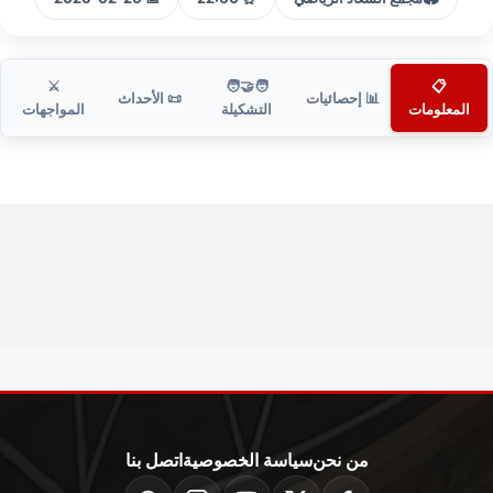
⚔️
🧑‍🤝‍🧑
📋
📊 إحصائيات
📜 الأحداث
المعلومات
التشكيلة
المواجهات
من نحن
سياسة الخصوصية
اتصل بنا