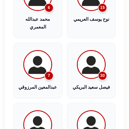
6
15
نوح يوسف العريمي
محمد عبدالله
المعمري
7
30
فيصل سعيد البريكي
عبدالمعين المرزوقي