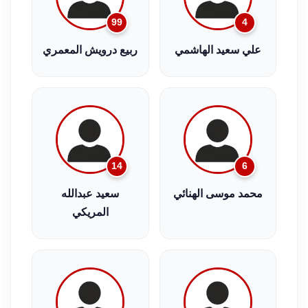
99
4
علي سعيد الهاشمي
ربيع درويش المعمري
14
6
محمد موسى الهنائي
سعيد عبدالله
المريكي