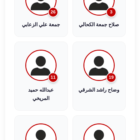
26
3
صلاح جمعة الكحالي
جمعة علي الزعابي
11
19
وضاح راشد الشرقي
عبدالله حميد
المريخي