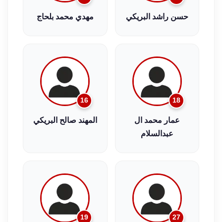
حسن راشد البريكي
مهدي محمد بلحاج
16
18
عمار محمد ال
المهند صالح البريكي
عبدالسلام
19
27