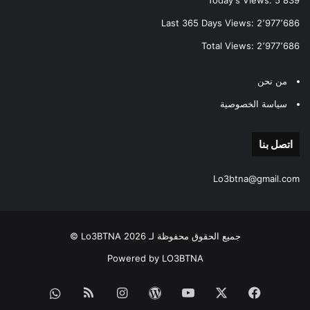
Last 365 Days Views:
2٬977٬686
Total Views:
2٬977٬686
من نحن
سياسة الخصوصية
اتصل بنا
Lo3btna@gmail.com
جميع الحقوق محفوظة لـ Lo3BTNA 2026 ©
Powered by LO3BTNA
فيسبوك
‫X
‫YouTube
‫WordPress
انستقرام
ملخص
قناة