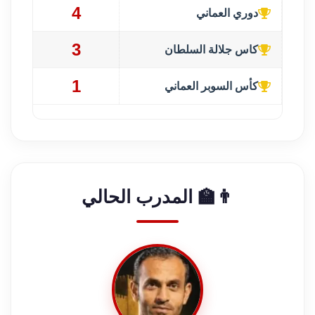
4
دوري العماني
3
كاس جلالة السلطان
1
كأس السوبر العماني
👨‍🏫 المدرب الحالي