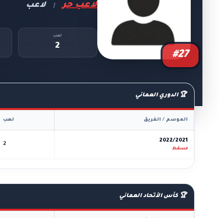
لاعب حر
لاعب
|
لعب
2
#27
🏆 الدوري العماني
الموسم / الفريق
لعب
2022/2021
2
مسقط
🏆 كأس الأتحاد العماني