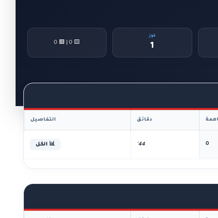
فوز
🟨 0 | 🟥 0
1
همة
دقائق
التفاصيل
0
44'
📊 الكل