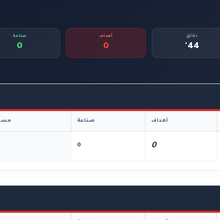
دقائق
أهداف
صناعة
0
0
44'
أهداف
صناعة
مسا
0
0