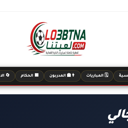
يسية
🗓️ المباريات
👨‍🏫 المدربون
🟨 الحكام
🔄 الا
الي