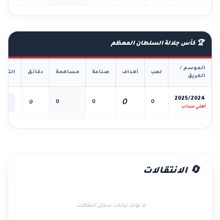
🏆 كأس جلالة السلطان المعظم
الموسم /
لعب
أهداف
صناعة
مساهمة
دقائق
التفا
الفريق
📊
2025/2024
0
0
0
0
0'
الك
أهلي سداب
🔄 الانتقالات
لا توجد بيانات سجل انتقالات.