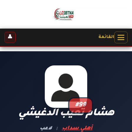
👤
القائمة
#99
هشام تعيب الدغيشي
أهلي سداب
لاعب
|