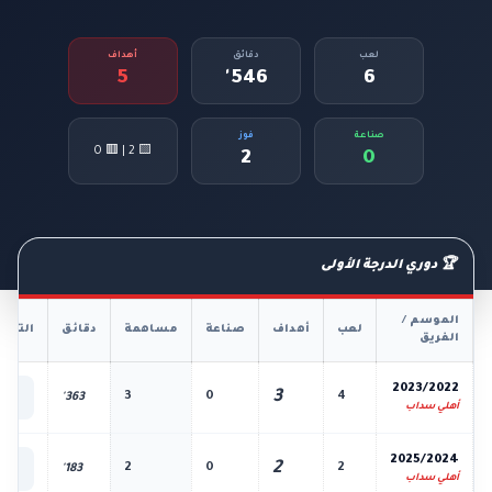
لعب
دقائق
أهداف
5
546'
6
صناعة
فوز
🟨 2 | 🟥 0
2
0
🏆 دوري الدرجة الأولى
الموسم /
لعب
أهداف
صناعة
مساهمة
دقائق
التفا
الفريق
📊
2023/2022
3
3
0
4
363'
الك
أهلي سداب
📊
2025/2024
2
2
0
2
183'
الك
أهلي سداب