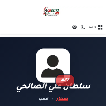
الوضع المظلم
تسجيل الدخول
القائمة
#27
سلطان علي الصالحي
صحار
لاعب
|