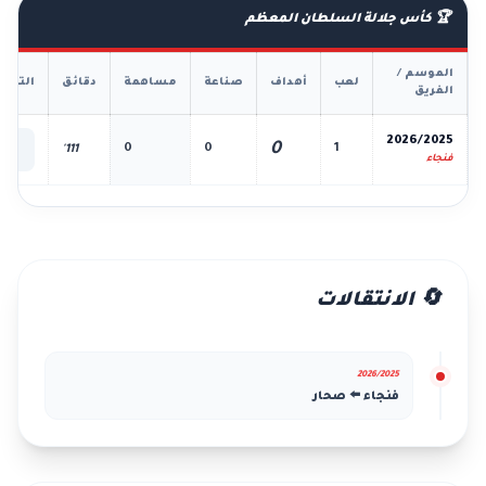
🏆 كأس جلالة السلطان المعظم
الموسم /
لعب
أهداف
صناعة
مساهمة
دقائق
التفا
الفريق
📊
2026/2025
0
0
0
1
111'
الك
فنجاء
🔄 الانتقالات
2026/2025
فنجاء ⬅️ صحار