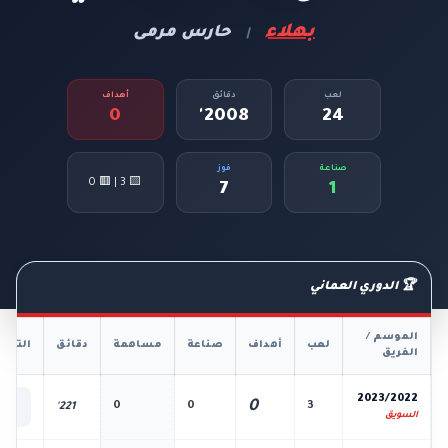
بهلاء
حارس مرمى
|
لعب
دقائق
أهداف
0
2008'
24
صناعة
فوز
🟨 3 | 🟥 0
7
1
🏆 الدوري العماني
الموسم /
لعب
أهداف
صناعة
مساهمة
دقائق
التفا
الفريق
📊
2023/2022
0
0
0
3
221'
الك
السويق