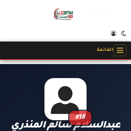
الوضع المظلم
تسجيل الدخول
القائمة
#18
عبدالسلام سالم المنذري