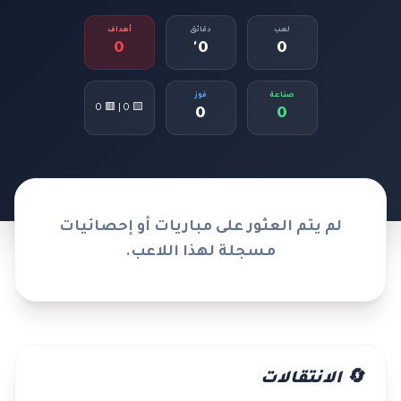
لعب
دقائق
أهداف
0
0'
0
صناعة
فوز
🟨 0 | 🟥 0
0
0
لم يتم العثور على مباريات أو إحصائيات
مسجلة لهذا اللاعب.
🔄 الانتقالات