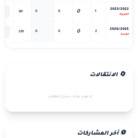
📊
2023/2022
0
0
0
1
90'
الك
العروبة
📊
2026/2025
0
0
0
2
210'
الك
الوحدة
🔄 الانتقالات
لا توجد بيانات سجل انتقالات.
⚽ آخر المشاركات