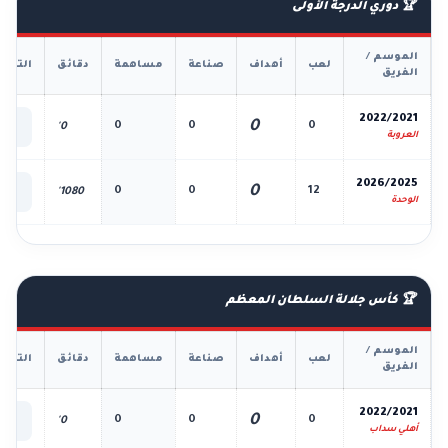
🏆 دوري الدرجة الأولى
الموسم /
لعب
أهداف
صناعة
مساهمة
دقائق
التفا
الفريق
📊
2022/2021
0
0
0
0
0'
الك
العروبة
📊
2026/2025
0
0
0
12
1080'
الك
الوحدة
🏆 كأس جلالة السلطان المعظم
الموسم /
لعب
أهداف
صناعة
مساهمة
دقائق
التفا
الفريق
📊
2022/2021
0
0
0
0
0'
الك
أهلي سداب