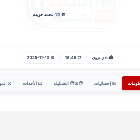
⚽
محمد خويدم
33'
🏟️
نادي نزوى
⏰ 16:45
📅 2025-11-10
علومات
📊 إحصائيات
🧑‍🤝‍🧑 التشكيلة
📜 الأحداث
⚔️ الم