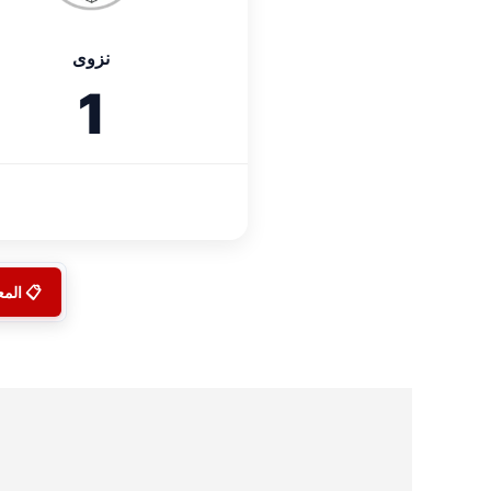
نزوى
1
📋 الم