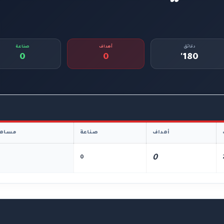
دقائق
أهداف
صناعة
0
0
180'
أهداف
صناعة
مساهم
0
0