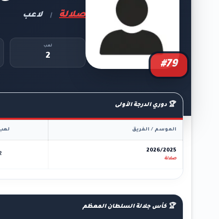
صلالة
لاعب
|
لعب
2
#79
🏆 دوري الدرجة الأولى
الموسم / الفريق
لعب
2026/2025
2
صلالة
🏆 كأس جلالة السلطان المعظم