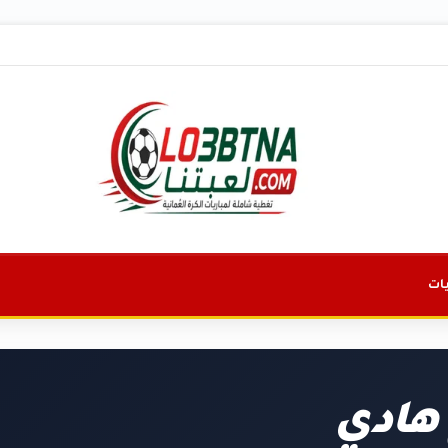
ات
 هادي