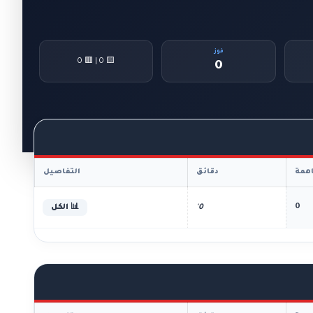
فوز
🟨 0 | 🟥 0
0
همة
دقائق
التفاصيل
0
0'
📊 الكل