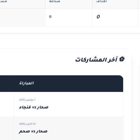
أهداف
صناعة
مسا
0
0
⚽ آخر المشاركات
المباراة
1 نوفمبر 2020
صحار vs فنجاء
23 أكتوبر 2020
صحار vs صحم