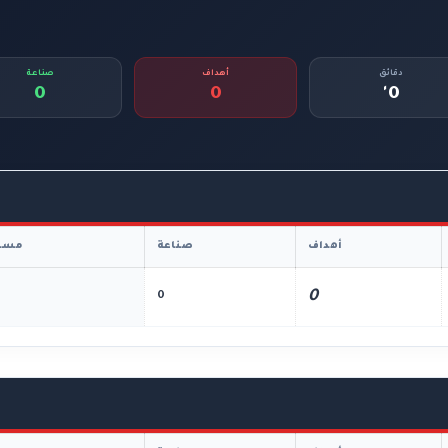
دقائق
أهداف
صناعة
0
0
0'
أهداف
صناعة
مسا
0
0