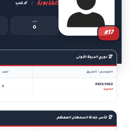
الخابورة
لاعب
|
لعب
0
#17
🏆 دوري الدرجة الأولى
الموسم / الفريق
لعب
2023/2022
0
الخابورة
🏆 كأس جلالة السلطان المعظم