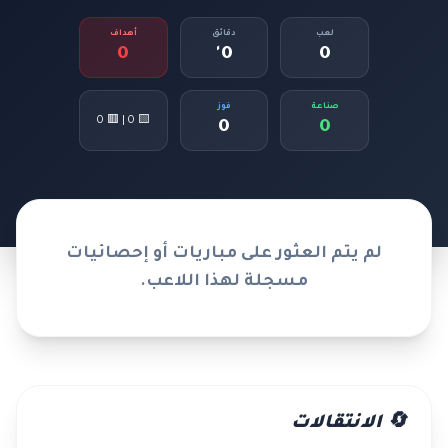
لعب
دقائق
أهداف
0
0'
0
صناعة
فوز
🟨 0 | 🟥 0
0
0
لم يتم العثور على مباريات أو إحصائيات
مسجلة لهذا اللاعب.
🔄 الانتقالات