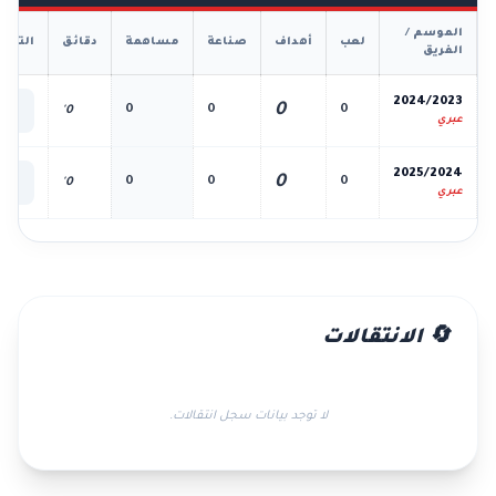
الموسم /
لعب
أهداف
صناعة
مساهمة
دقائق
التفا
الفريق
📊
2024/2023
0
0
0
0
0'
الك
عبري
📊
2025/2024
0
0
0
0
0'
الك
عبري
🔄 الانتقالات
لا توجد بيانات سجل انتقالات.