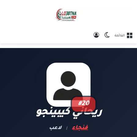
الوضع المظلم
تسجيل الدخول
القائمة
#20
ريحاني كيبينجو
فنجاء
لاعب
|