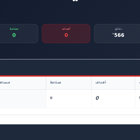
دقائق
أهداف
صناعة
0
0
566'
أهداف
صناعة
مساهم
0
0