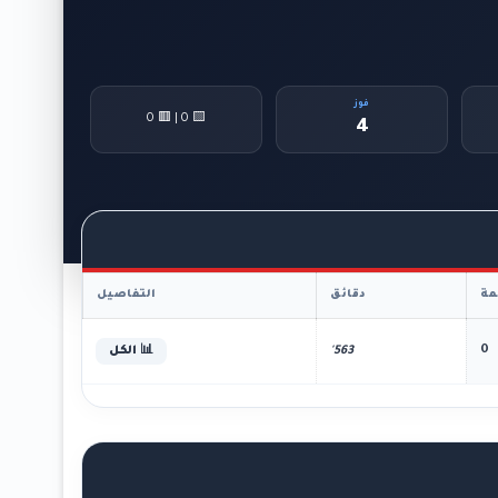
فوز
🟨 0 | 🟥 0
4
ة
دقائق
التفاصيل
0
563'
📊 الكل