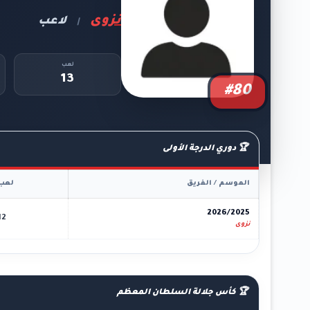
نزوى
لاعب
|
لعب
13
#80
🏆 دوري الدرجة الأولى
الموسم / الفريق
لعب
2026/2025
12
نزوى
🏆 كأس جلالة السلطان المعظم