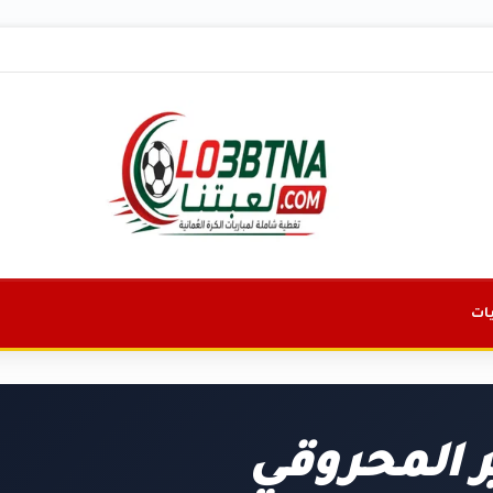
ات
ر المحروقي