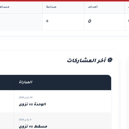
أهداف
صناعة
مساهم
0
0
⚽ آخر المشاركات
المباراة
24 يناير 2026
الوحدة vs نزوى
9 يناير 2026
مسقط vs نزوى