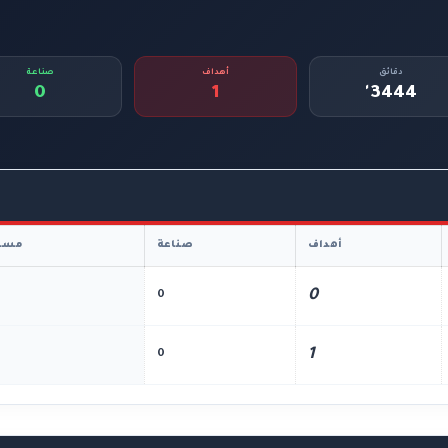
دقائق
أهداف
صناعة
0
1
3444'
أهداف
صناعة
مسا
0
0
1
0