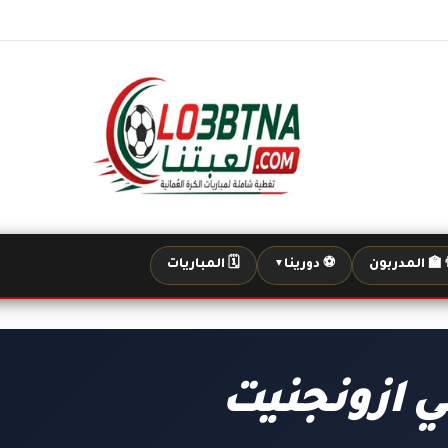
‍🏫 المدربون
⚽ دورينا
🗓️ المباريات
▼
ي ازونجنيت