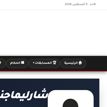
الأحد , 9 أغسطس 2026
🏠 الرئيسية
🏆 المسابقات
🟨 الحكام
👨
▼
شارليماجن