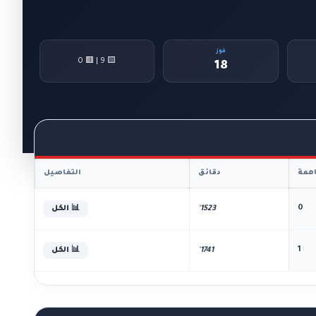
فوز
🟨 9 | 🟥 0
18
همة
دقائق
التفاصيل
0
1523'
📊 الكل
1
1741'
📊 الكل